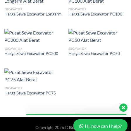
EXCAVATOR
EXCAVATOR
Harga Sewa Excavator Longarm
Harga Sewa Excavator PC100
EXCAVATOR
EXCAVATOR
Harga Sewa Excavator PC200
Harga Sewa Excavator PC50
Our customer support team is here to
answer your questions. Ask us anything!
EXCAVATOR
Harga Sewa Excavator PC75
Admin
Buana Rental
Available
Hi, how can I help?
Copyright 2026 ©
Buana Rental