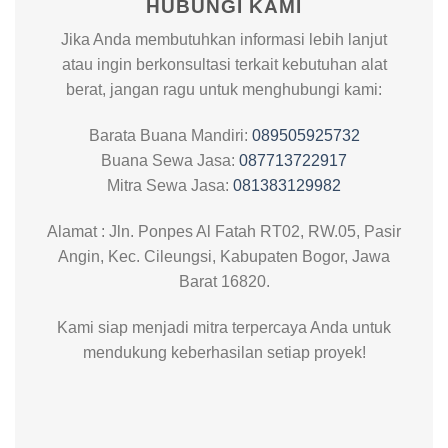
HUBUNGI KAMI
Jika Anda membutuhkan informasi lebih lanjut
atau ingin berkonsultasi terkait kebutuhan alat
berat, jangan ragu untuk menghubungi kami:
Barata Buana Mandiri:
089505925732
Buana Sewa Jasa:
087713722917
Mitra Sewa Jasa:
081383129982
Alamat : Jln. Ponpes Al Fatah RT02, RW.05, Pasir
Angin, Kec. Cileungsi, Kabupaten Bogor, Jawa
Barat 16820.
Kami siap menjadi mitra terpercaya Anda untuk
Our customer support team is here to
mendukung keberhasilan setiap proyek!
answer your questions. Ask us anything!
Admin