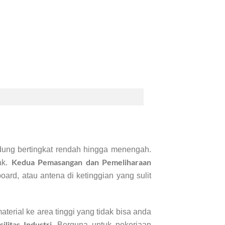
dung bertingkat rendah hingga menengah.
Kedua Pemasangan dan Pemeliharaan
ak.
board, atau antena di ketinggian yang sulit
terial ke area tinggi yang tidak bisa anda
litas Industri
. Berguna untuk pekerjaan