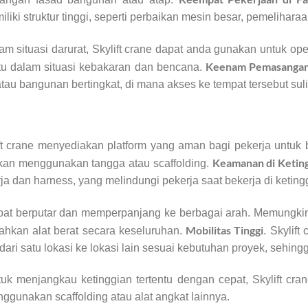
iliki struktur tinggi, seperti perbaikan mesin besar, pemeliharaan
lam situasi darurat, Skylift crane dapat anda gunakan untuk o
Keenam Pemasangan
tu dalam situasi kebakaran dan bencana.
u bangunan bertingkat, di mana akses ke tempat tersebut sulit t
ift crane menyediakan platform yang aman bagi pekerja untuk
Keamanan di Ketin
ingkan menggunakan tangga atau scaffolding.
ja dan harness, yang melindungi pekerja saat bekerja di keting
apat berputar dan memperpanjang ke berbagai arah. Memungki
Mobilitas Tinggi
ahkan alat berat secara keseluruhan.
. Skylif
i satu lokasi ke lokasi lain sesuai kebutuhan proyek, sehingg
k menjangkau ketinggian tertentu dengan cepat, Skylift cr
gunakan scaffolding atau alat angkat lainnya.