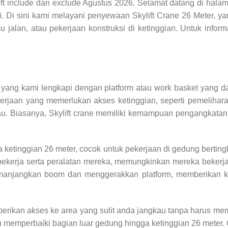
ift include dan exclude Agustus 2026. Selamat datang di hala
 Di sini kami melayani penyewaan Skylift Crane 26 Meter, ya
pu jalan, atau pekerjaan konstruksi di ketinggian. Untuk inf
e yang kami lengkapi dengan platform atau work basket yang da
kerjaan yang memerlukan akses ketinggian, seperti pemelih
kau. Biasanya, Skylift crane memiliki kemampuan pengangkatan 
a ketinggian 26 meter, cocok untuk pekerjaan di gedung berting
pekerja serta peralatan mereka, memungkinkan mereka bekerj
manjangkan boom dan menggerakkan platform, memberikan kon
mberikan akses ke area yang sulit anda jangkau tanpa harus 
u memperbaiki bagian luar gedung hingga ketinggian 26 meter.