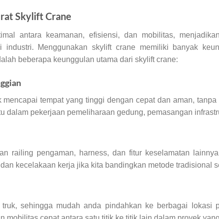
at Skylift Crane
imal antara keamanan, efisiensi, dan mobilitas, menjadika
i industri. Menggunakan skylift crane memiliki banyak ke
dalah beberapa keunggulan utama dari skylift crane:
ggian
k mencapai tempat yang tinggi dengan cepat dan aman, tanpa
 dalam pekerjaan pemeliharaan gedung, pemasangan infrastruk
ngan railing pengaman, harness, dan fitur keselamatan lainny
h dan kecelakaan kerja jika kita bandingkan metode tradisional s
 truk, sehingga mudah anda pindahkan ke berbagai lokasi pro
obilitas cepat antara satu titik ke titik lain dalam proyek yan