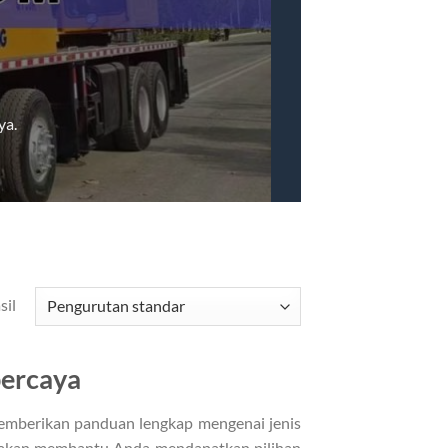
ya.
sil
percaya
memberikan panduan lengkap mengenai jenis
ini akan membantu Anda mendapatkan pilihan