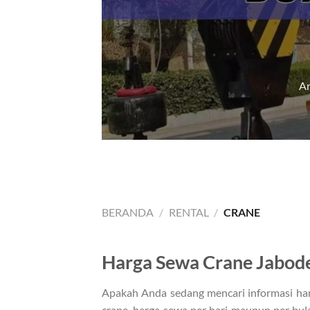
Ar
BERANDA
/
RENTAL
/
CRANE
Harga Sewa Crane Jabode
Apakah Anda sedang mencari informasi har
crane, harga sewa per hari maupun per bul