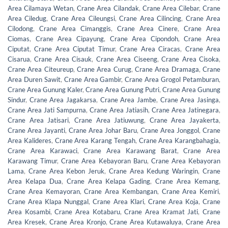
Area Cilamaya Wetan
,
Crane Area Cilandak
,
Crane Area Cilebar
,
Crane
Area Ciledug
,
Crane Area Cileungsi
,
Crane Area Cilincing
,
Crane Area
Cilodong
,
Crane Area Cimanggis
,
Crane Area Cinere
,
Crane Area
Ciomas
,
Crane Area Cipayung
,
Crane Area Cipondoh
,
Crane Area
Ciputat
,
Crane Area Ciputat Timur
,
Crane Area Ciracas
,
Crane Area
Cisarua
,
Crane Area Cisauk
,
Crane Area Ciseeng
,
Crane Area Cisoka
,
Crane Area Citeureup
,
Crane Area Curug
,
Crane Area Dramaga
,
Crane
Area Duren Sawit
,
Crane Area Gambir
,
Crane Area Grogol Petamburan
,
Crane Area Gunung Kaler
,
Crane Area Gunung Putri
,
Crane Area Gunung
Sindur
,
Crane Area Jagakarsa
,
Crane Area Jambe
,
Crane Area Jasinga
,
Crane Area Jati Sampurna
,
Crane Area Jatiasih
,
Crane Area Jatinegara
,
Crane Area Jatisari
,
Crane Area Jatiuwung
,
Crane Area Jayakerta
,
Crane Area Jayanti
,
Crane Area Johar Baru
,
Crane Area Jonggol
,
Crane
Area Kalideres
,
Crane Area Karang Tengah
,
Crane Area Karangbahagia
,
Crane Area Karawaci
,
Crane Area Karawang Barat
,
Crane Area
Karawang Timur
,
Crane Area Kebayoran Baru
,
Crane Area Kebayoran
Lama
,
Crane Area Kebon Jeruk
,
Crane Area Kedung Waringin
,
Crane
Area Kelapa Dua
,
Crane Area Kelapa Gading
,
Crane Area Kemang
,
Crane Area Kemayoran
,
Crane Area Kembangan
,
Crane Area Kemiri
,
Crane Area Klapa Nunggal
,
Crane Area Klari
,
Crane Area Koja
,
Crane
Area Kosambi
,
Crane Area Kotabaru
,
Crane Area Kramat Jati
,
Crane
Area Kresek
,
Crane Area Kronjo
,
Crane Area Kutawaluya
,
Crane Area