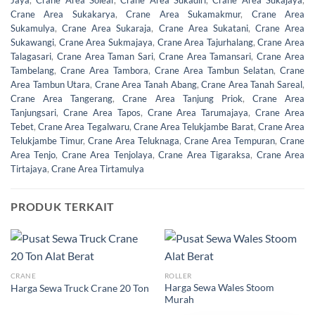
Jaya
,
Crane Area Solear
,
Crane Area Sukadiri
,
Crane Area Sukajaya
,
Crane Area Sukakarya
,
Crane Area Sukamakmur
,
Crane Area
Sukamulya
,
Crane Area Sukaraja
,
Crane Area Sukatani
,
Crane Area
Sukawangi
,
Crane Area Sukmajaya
,
Crane Area Tajurhalang
,
Crane Area
Talagasari
,
Crane Area Taman Sari
,
Crane Area Tamansari
,
Crane Area
Tambelang
,
Crane Area Tambora
,
Crane Area Tambun Selatan
,
Crane
Area Tambun Utara
,
Crane Area Tanah Abang
,
Crane Area Tanah Sareal
,
Crane Area Tangerang
,
Crane Area Tanjung Priok
,
Crane Area
Tanjungsari
,
Crane Area Tapos
,
Crane Area Tarumajaya
,
Crane Area
Tebet
,
Crane Area Tegalwaru
,
Crane Area Telukjambe Barat
,
Crane Area
Telukjambe Timur
,
Crane Area Teluknaga
,
Crane Area Tempuran
,
Crane
Area Tenjo
,
Crane Area Tenjolaya
,
Crane Area Tigaraksa
,
Crane Area
Tirtajaya
,
Crane Area Tirtamulya
PRODUK TERKAIT
CRANE
ROLLER
Harga Sewa Wales Stoom
Harga Sewa Truck Crane 20 Ton
Murah