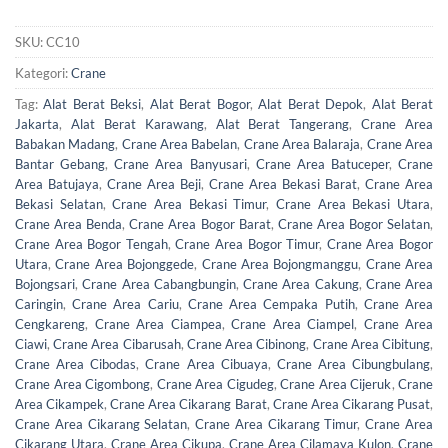
SKU:
CC10
Kategori:
Crane
Tag:
Alat Berat Beksi
,
Alat Berat Bogor
,
Alat Berat Depok
,
Alat Berat
Jakarta
,
Alat Berat Karawang
,
Alat Berat Tangerang
,
Crane Area
Babakan Madang
,
Crane Area Babelan
,
Crane Area Balaraja
,
Crane Area
Bantar Gebang
,
Crane Area Banyusari
,
Crane Area Batuceper
,
Crane
Area Batujaya
,
Crane Area Beji
,
Crane Area Bekasi Barat
,
Crane Area
Bekasi Selatan
,
Crane Area Bekasi Timur
,
Crane Area Bekasi Utara
,
Crane Area Benda
,
Crane Area Bogor Barat
,
Crane Area Bogor Selatan
,
Crane Area Bogor Tengah
,
Crane Area Bogor Timur
,
Crane Area Bogor
Utara
,
Crane Area Bojonggede
,
Crane Area Bojongmanggu
,
Crane Area
Bojongsari
,
Crane Area Cabangbungin
,
Crane Area Cakung
,
Crane Area
Caringin
,
Crane Area Cariu
,
Crane Area Cempaka Putih
,
Crane Area
Cengkareng
,
Crane Area Ciampea
,
Crane Area Ciampel
,
Crane Area
Ciawi
,
Crane Area Cibarusah
,
Crane Area Cibinong
,
Crane Area Cibitung
,
Crane Area Cibodas
,
Crane Area Cibuaya
,
Crane Area Cibungbulang
,
Crane Area Cigombong
,
Crane Area Cigudeg
,
Crane Area Cijeruk
,
Crane
Area Cikampek
,
Crane Area Cikarang Barat
,
Crane Area Cikarang Pusat
,
Crane Area Cikarang Selatan
,
Crane Area Cikarang Timur
,
Crane Area
Cikarang Utara
,
Crane Area Cikupa
,
Crane Area Cilamaya Kulon
,
Crane