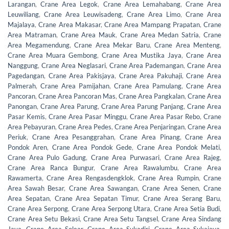
Larangan
,
Crane Area Legok
,
Crane Area Lemahabang
,
Crane Area
Leuwiliang
,
Crane Area Leuwisadeng
,
Crane Area Limo
,
Crane Area
Majalaya
,
Crane Area Makasar
,
Crane Area Mampang Prapatan
,
Crane
Area Matraman
,
Crane Area Mauk
,
Crane Area Medan Satria
,
Crane
Area Megamendung
,
Crane Area Mekar Baru
,
Crane Area Menteng
,
Crane Area Muara Gembong
,
Crane Area Mustika Jaya
,
Crane Area
Nanggung
,
Crane Area Neglasari
,
Crane Area Pademangan
,
Crane Area
Pagedangan
,
Crane Area Pakisjaya
,
Crane Area Pakuhaji
,
Crane Area
Palmerah
,
Crane Area Pamijahan
,
Crane Area Pamulang
,
Crane Area
Pancoran
,
Crane Area Pancoran Mas
,
Crane Area Pangkalan
,
Crane Area
Panongan
,
Crane Area Parung
,
Crane Area Parung Panjang
,
Crane Area
Pasar Kemis
,
Crane Area Pasar Minggu
,
Crane Area Pasar Rebo
,
Crane
Area Pebayuran
,
Crane Area Pedes
,
Crane Area Penjaringan
,
Crane Area
Periuk
,
Crane Area Pesanggrahan
,
Crane Area Pinang
,
Crane Area
Pondok Aren
,
Crane Area Pondok Gede
,
Crane Area Pondok Melati
,
Crane Area Pulo Gadung
,
Crane Area Purwasari
,
Crane Area Rajeg
,
Crane Area Ranca Bungur
,
Crane Area Rawalumbu
,
Crane Area
Rawamerta
,
Crane Area Rengasdengklok
,
Crane Area Rumpin
,
Crane
Area Sawah Besar
,
Crane Area Sawangan
,
Crane Area Senen
,
Crane
Area Sepatan
,
Crane Area Sepatan Timur
,
Crane Area Serang Baru
,
Crane Area Serpong
,
Crane Area Serpong Utara
,
Crane Area Setia Budi
,
Crane Area Setu Bekasi
,
Crane Area Setu Tangsel
,
Crane Area Sindang