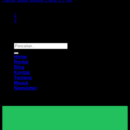
Harga Sewa Mobile Crane 15 Ton
1
2
3
Copyright 2026 ©
Buana Rental
Pencarian
untuk:
Home
Rental
Blog
Kontak
Tentang
Masuk
Newsletter
Harga Sewa Excavator Murah