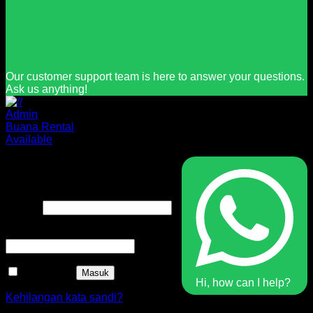
Our customer support team is here to answer your questions.
Ask us anything!
Admin
Buana Rental
Available
Masuk
Nama pengguna atau alamat
Wajib
email
*
Wajib
Kata sandi
*
Ingat saya
Masuk
Hi, how can I help?
Kehilangan kata sandi?