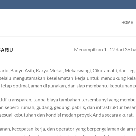
HOME
Menampilkan 1–12 dari 36 ha
CARIU
ariu, Banyu Asih, Karya Mekar, Mekarwangi, Cikutamahi, dan Tega
an selalu mengutamakan keselamatan kerja untuk mendukung kelan
r tetap optimal, aman di gunakan, dan siap membantu kebutuhan 
titif, transparan, tanpa biaya tambahan tersembunyi yang membe
seperti rumah, gudang, gedung, pabrik, dan infrastruktur besar 
e sesuai kebutuhan dan kondisi medan proyek Anda secara akurat.
yanan, kecepatan kerja, dan operator yang berpengalaman dalam m