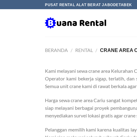
Skip
PUSAT RENTAL ALAT BERAT JABODETABEK
to
content
BERANDA
/
RENTAL
/
CRANE AREA 
Kami melayani sewa crane area Kelurahan C
Operator kami bekerja sigap, terlatih, d
Semua unit crane kami di rawat berkala aga
Harga sewa crane area Cariu sangat kompe
siap melayani berbagai proyek pembangunan 
menyediakan survei lokasi gratis agar cran
Pelanggan memilih kami karena kualitas la