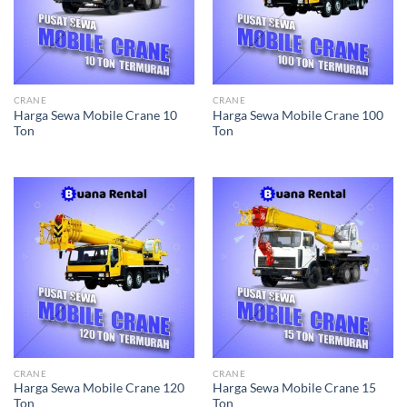
CRANE
CRANE
Harga Sewa Mobile Crane 10
Harga Sewa Mobile Crane 100
Ton
Ton
Our customer support team is here to
answer your questions. Ask us anything!
CRANE
CRANE
Harga Sewa Mobile Crane 120
Harga Sewa Mobile Crane 15
Ton
Ton