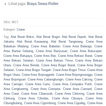
Lihat juga:
Biaya Sewa Roller
SKU:
MC7
Kategori:
Crane
Tag:
Alat Berat Beksi
,
Alat Berat Bogor
,
Alat Berat Depok
,
Alat Berat
Jakarta
,
Alat Berat Karawang
,
Alat Berat Tangerang
,
Crane Area
Babakan Madang
,
Crane Area Babelan
,
Crane Area Balaraja
,
Crane
Area Bantar Gebang
,
Crane Area Banyusari
,
Crane Area Batuceper
,
Crane Area Batujaya
,
Crane Area Beji
,
Crane Area Bekasi Barat
,
Crane
Area Bekasi Selatan
,
Crane Area Bekasi Timur
,
Crane Area Bekasi
Utara
,
Crane Area Benda
,
Crane Area Bogor Barat
,
Crane Area Bogor
Selatan
,
Crane Area Bogor Tengah
,
Crane Area Bogor Timur
,
Crane Area
Bogor Utara
,
Crane Area Bojonggede
,
Crane Area Bojongmanggu
,
Crane
Area Bojongsari
,
Crane Area Cabangbungin
,
Crane Area Cakung
,
Crane
Area Caringin
,
Crane Area Cariu
,
Crane Area Cempaka Putih
,
Crane
Area Cengkareng
,
Crane Area Ciampea
,
Crane Area Ciampel
,
Crane
Area Ciawi
,
Crane Area Cibarusah
,
Crane Area Cibinong
,
Crane Area
Cibitung
,
Crane Area Cibodas
,
Crane Area Cibuaya
,
Crane Area
Cibungbulang
,
Crane Area Cigombong
,
Crane Area Cigudeg
,
Crane Area