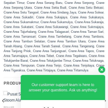
Sepatan Timur
,
Crane Area Serang Baru
,
Crane Area Serpong
,
Crane
Area Serpong Utara
,
Crane Area Setia Budi
,
Crane Area Setu Bekasi
,
Crane Area Setu Tangsel
,
Crane Area Sindang Jaya
,
Crane Area Solear
,
Crane Area Sukadiri
,
Crane Area Sukajaya
,
Crane Area Sukakarya
,
Crane Area Sukamakmur
,
Crane Area Sukamulya
,
Crane Area Sukaraja
,
Crane Area Sukatani
,
Crane Area Sukawangi
,
Crane Area Sukmajaya
,
Crane Area Tajurhalang
,
Crane Area Talagasari
,
Crane Area Taman Sari
,
Crane Area Tamansari
,
Crane Area Tambelang
,
Crane Area Tambora
,
Crane Area Tambun Selatan
,
Crane Area Tambun Utara
,
Crane Area
Tanah Abang
,
Crane Area Tanah Sareal
,
Crane Area Tangerang
,
Crane
Area Tanjung Priok
,
Crane Area Tanjungsari
,
Crane Area Tapos
,
Crane
Area Tarumajaya
,
Crane Area Tebet
,
Crane Area Tegalwaru
,
Crane Area
Telukjambe Barat
,
Crane Area Telukjambe Timur
,
Crane Area Teluknaga
,
Crane Area Tempuran
,
Crane Area Tenjo
,
Crane Area Tenjolaya
,
Crane
Area Tigaraksa
,
Crane Area Tirtajaya
,
Crane Area Tirtamulya
PRODUK TERKAIT
Our customer support team is here to
answer your questions. Ask us anything!
ROLLER
EXCAVATOR