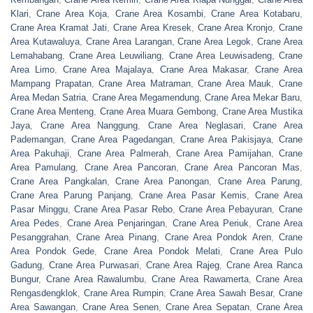
Klari
,
Crane Area Koja
,
Crane Area Kosambi
,
Crane Area Kotabaru
,
Crane Area Kramat Jati
,
Crane Area Kresek
,
Crane Area Kronjo
,
Crane
Area Kutawaluya
,
Crane Area Larangan
,
Crane Area Legok
,
Crane Area
Lemahabang
,
Crane Area Leuwiliang
,
Crane Area Leuwisadeng
,
Crane
Area Limo
,
Crane Area Majalaya
,
Crane Area Makasar
,
Crane Area
Mampang Prapatan
,
Crane Area Matraman
,
Crane Area Mauk
,
Crane
Area Medan Satria
,
Crane Area Megamendung
,
Crane Area Mekar Baru
,
Crane Area Menteng
,
Crane Area Muara Gembong
,
Crane Area Mustika
Jaya
,
Crane Area Nanggung
,
Crane Area Neglasari
,
Crane Area
Pademangan
,
Crane Area Pagedangan
,
Crane Area Pakisjaya
,
Crane
Area Pakuhaji
,
Crane Area Palmerah
,
Crane Area Pamijahan
,
Crane
Area Pamulang
,
Crane Area Pancoran
,
Crane Area Pancoran Mas
,
Crane Area Pangkalan
,
Crane Area Panongan
,
Crane Area Parung
,
Crane Area Parung Panjang
,
Crane Area Pasar Kemis
,
Crane Area
Pasar Minggu
,
Crane Area Pasar Rebo
,
Crane Area Pebayuran
,
Crane
Area Pedes
,
Crane Area Penjaringan
,
Crane Area Periuk
,
Crane Area
Pesanggrahan
,
Crane Area Pinang
,
Crane Area Pondok Aren
,
Crane
Area Pondok Gede
,
Crane Area Pondok Melati
,
Crane Area Pulo
Gadung
,
Crane Area Purwasari
,
Crane Area Rajeg
,
Crane Area Ranca
Bungur
,
Crane Area Rawalumbu
,
Crane Area Rawamerta
,
Crane Area
Rengasdengklok
,
Crane Area Rumpin
,
Crane Area Sawah Besar
,
Crane
Area Sawangan
,
Crane Area Senen
,
Crane Area Sepatan
,
Crane Area