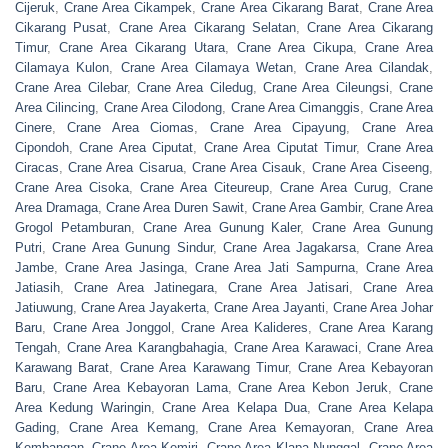
Cijeruk
,
Crane Area Cikampek
,
Crane Area Cikarang Barat
,
Crane Area
Cikarang Pusat
,
Crane Area Cikarang Selatan
,
Crane Area Cikarang
Timur
,
Crane Area Cikarang Utara
,
Crane Area Cikupa
,
Crane Area
Cilamaya Kulon
,
Crane Area Cilamaya Wetan
,
Crane Area Cilandak
,
Crane Area Cilebar
,
Crane Area Ciledug
,
Crane Area Cileungsi
,
Crane
Area Cilincing
,
Crane Area Cilodong
,
Crane Area Cimanggis
,
Crane Area
Cinere
,
Crane Area Ciomas
,
Crane Area Cipayung
,
Crane Area
Cipondoh
,
Crane Area Ciputat
,
Crane Area Ciputat Timur
,
Crane Area
Ciracas
,
Crane Area Cisarua
,
Crane Area Cisauk
,
Crane Area Ciseeng
,
Crane Area Cisoka
,
Crane Area Citeureup
,
Crane Area Curug
,
Crane
Area Dramaga
,
Crane Area Duren Sawit
,
Crane Area Gambir
,
Crane Area
Grogol Petamburan
,
Crane Area Gunung Kaler
,
Crane Area Gunung
Putri
,
Crane Area Gunung Sindur
,
Crane Area Jagakarsa
,
Crane Area
Jambe
,
Crane Area Jasinga
,
Crane Area Jati Sampurna
,
Crane Area
Jatiasih
,
Crane Area Jatinegara
,
Crane Area Jatisari
,
Crane Area
Jatiuwung
,
Crane Area Jayakerta
,
Crane Area Jayanti
,
Crane Area Johar
Baru
,
Crane Area Jonggol
,
Crane Area Kalideres
,
Crane Area Karang
Tengah
,
Crane Area Karangbahagia
,
Crane Area Karawaci
,
Crane Area
Karawang Barat
,
Crane Area Karawang Timur
,
Crane Area Kebayoran
Baru
,
Crane Area Kebayoran Lama
,
Crane Area Kebon Jeruk
,
Crane
Area Kedung Waringin
,
Crane Area Kelapa Dua
,
Crane Area Kelapa
Gading
,
Crane Area Kemang
,
Crane Area Kemayoran
,
Crane Area
Kembangan
,
Crane Area Kemiri
,
Crane Area Klapa Nunggal
,
Crane Area