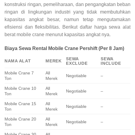
konstruksi ringan, pemeliharaan, dan pengangkatan beban
ringan di lingkungan industri yang tidak membutuhkan
kapasitas angkat besar, namun tetap mengutamakan
efisiensi dan fleksibilitas. Berikut daftar harga sewa alat
berat mobile crane menurut kapasitas angkat nya.
Biaya Sewa Rental Mobile Crane Pershift (Per 8 Jam)
SEWA
SEWA
NAMA ALAT
MEREK
EXCLUDE
INCLUDE
Mobile Crane 7
All
Negotiable
–
Ton
Merek
Mobile Crane 10
All
Negotiable
–
Ton
Merek
Mobile Crane 15
All
Negotiable
–
Ton
Merek
Mobile Crane 20
All
Negotiable
–
Ton
Merek
Mobile Crane 30
All