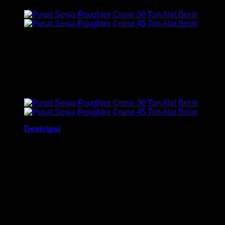
Harga Sewa Roughter Crane 35 Ton pershift (8 Jam) include
dan exclude Agustus 2026. Biaya rental alat berat Roughter
Crane dengan harga bervariasi tergantung pada lokasi,
durasi sewa, type alat, besar kecilnya alat, dan kondisi alat.
Biaya sewa roughter crane mulai dari Rp 5.500.000 pershift.
Informasi lebih pasti hubungi admin kami
.
Deskripsi
Harga Sewa Roughter Crane 35 Ton Pershift Include
maupun Exclude Termurah Agustus 2026. Selamat datang di
halaman web Buana Rental yang kami kelola di bawah
naungan PT Barata Buana Mandiri. Melalui media ini kami
menawaarkan sewa dan jasa rental alat berat Roughterr
Crane 35 Ton yang sangat fleksibel karena mampu bergerak
di lokasi konstruksi dengan kondisi jalan yang kurang rata
(off-road). Untuk informasi pemesanan sebaiknya hubungi
admin kami.