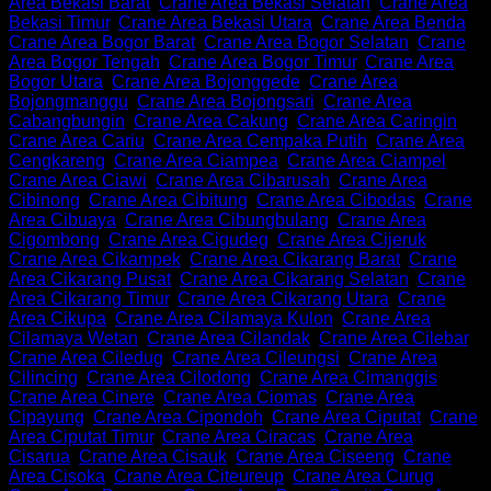
Area Bekasi Barat
,
Crane Area Bekasi Selatan
,
Crane Area
Bekasi Timur
,
Crane Area Bekasi Utara
,
Crane Area Benda
,
Crane Area Bogor Barat
,
Crane Area Bogor Selatan
,
Crane
Area Bogor Tengah
,
Crane Area Bogor Timur
,
Crane Area
Bogor Utara
,
Crane Area Bojonggede
,
Crane Area
Bojongmanggu
,
Crane Area Bojongsari
,
Crane Area
Cabangbungin
,
Crane Area Cakung
,
Crane Area Caringin
,
Crane Area Cariu
,
Crane Area Cempaka Putih
,
Crane Area
Cengkareng
,
Crane Area Ciampea
,
Crane Area Ciampel
,
Crane Area Ciawi
,
Crane Area Cibarusah
,
Crane Area
Cibinong
,
Crane Area Cibitung
,
Crane Area Cibodas
,
Crane
Area Cibuaya
,
Crane Area Cibungbulang
,
Crane Area
Cigombong
,
Crane Area Cigudeg
,
Crane Area Cijeruk
,
Crane Area Cikampek
,
Crane Area Cikarang Barat
,
Crane
Area Cikarang Pusat
,
Crane Area Cikarang Selatan
,
Crane
Area Cikarang Timur
,
Crane Area Cikarang Utara
,
Crane
Area Cikupa
,
Crane Area Cilamaya Kulon
,
Crane Area
Cilamaya Wetan
,
Crane Area Cilandak
,
Crane Area Cilebar
,
Crane Area Ciledug
,
Crane Area Cileungsi
,
Crane Area
Cilincing
,
Crane Area Cilodong
,
Crane Area Cimanggis
,
Crane Area Cinere
,
Crane Area Ciomas
,
Crane Area
Cipayung
,
Crane Area Cipondoh
,
Crane Area Ciputat
,
Crane
Area Ciputat Timur
,
Crane Area Ciracas
,
Crane Area
Cisarua
,
Crane Area Cisauk
,
Crane Area Ciseeng
,
Crane
Area Cisoka
,
Crane Area Citeureup
,
Crane Area Curug
,