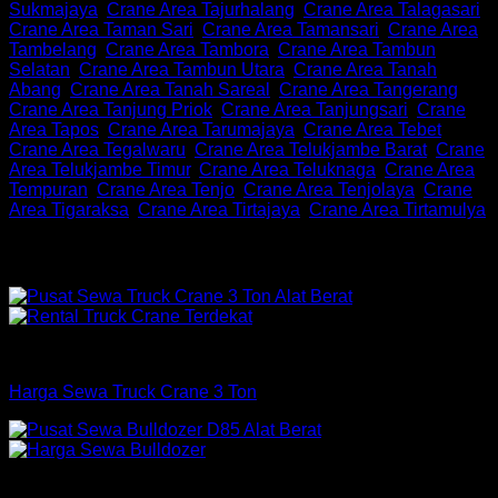
Sukmajaya
,
Crane Area Tajurhalang
,
Crane Area Talagasari
,
Crane Area Taman Sari
,
Crane Area Tamansari
,
Crane Area
Tambelang
,
Crane Area Tambora
,
Crane Area Tambun
Selatan
,
Crane Area Tambun Utara
,
Crane Area Tanah
Abang
,
Crane Area Tanah Sareal
,
Crane Area Tangerang
,
Crane Area Tanjung Priok
,
Crane Area Tanjungsari
,
Crane
Area Tapos
,
Crane Area Tarumajaya
,
Crane Area Tebet
,
Crane Area Tegalwaru
,
Crane Area Telukjambe Barat
,
Crane
Area Telukjambe Timur
,
Crane Area Teluknaga
,
Crane Area
Tempuran
,
Crane Area Tenjo
,
Crane Area Tenjolaya
,
Crane
Area Tigaraksa
,
Crane Area Tirtajaya
,
Crane Area Tirtamulya
Produk Terkait
Crane
Harga Sewa Truck Crane 3 Ton
Bulldozer