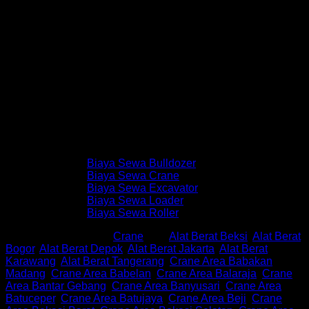
sesuaikan dengan jangka waktu dan jenis proyek yang
sedang anda kerjakan.
Dengan berbagai kelebihan tersebut, menyewa Roughter
Crane di Buana Rental merupakan solusi yang efisien dan
andal bagi proyek konstruksi, infrastruktur, atau industri
lainnya yang membutuhkan alat berat berkualitas tinggi.
Demikian informasi dan juga merupakan penawaran “Harga
Sewa Roughter Crane 35 Ton” untuk area Jabodetabek.
Harga Sewa Alat Berat lainnya
Lihat juga:
Biaya Sewa Bulldozer
Lihat juga:
Biaya Sewa Crane
Lihat juga:
Biaya Sewa Excavator
Lihat juga:
Biaya Sewa Loader
Lihat juga:
Biaya Sewa Roller
SKU:
RC35
Kategori:
Crane
Tag:
Alat Berat Beksi
,
Alat Berat
Bogor
,
Alat Berat Depok
,
Alat Berat Jakarta
,
Alat Berat
Karawang
,
Alat Berat Tangerang
,
Crane Area Babakan
Madang
,
Crane Area Babelan
,
Crane Area Balaraja
,
Crane
Area Bantar Gebang
,
Crane Area Banyusari
,
Crane Area
Batuceper
,
Crane Area Batujaya
,
Crane Area Beji
,
Crane