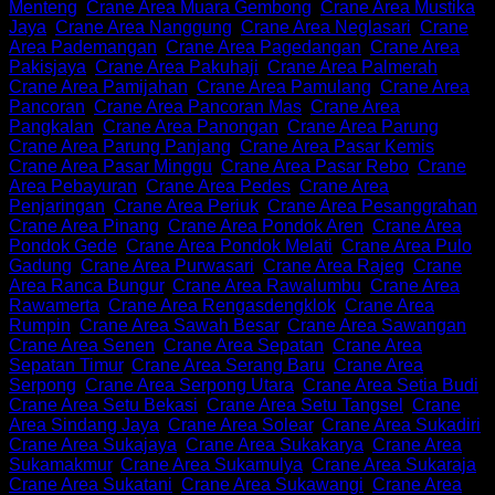
Menteng
,
Crane Area Muara Gembong
,
Crane Area Mustika
Jaya
,
Crane Area Nanggung
,
Crane Area Neglasari
,
Crane
Area Pademangan
,
Crane Area Pagedangan
,
Crane Area
Pakisjaya
,
Crane Area Pakuhaji
,
Crane Area Palmerah
,
Crane Area Pamijahan
,
Crane Area Pamulang
,
Crane Area
Pancoran
,
Crane Area Pancoran Mas
,
Crane Area
Pangkalan
,
Crane Area Panongan
,
Crane Area Parung
,
Crane Area Parung Panjang
,
Crane Area Pasar Kemis
,
Crane Area Pasar Minggu
,
Crane Area Pasar Rebo
,
Crane
Area Pebayuran
,
Crane Area Pedes
,
Crane Area
Penjaringan
,
Crane Area Periuk
,
Crane Area Pesanggrahan
,
Crane Area Pinang
,
Crane Area Pondok Aren
,
Crane Area
Pondok Gede
,
Crane Area Pondok Melati
,
Crane Area Pulo
Gadung
,
Crane Area Purwasari
,
Crane Area Rajeg
,
Crane
Area Ranca Bungur
,
Crane Area Rawalumbu
,
Crane Area
Rawamerta
,
Crane Area Rengasdengklok
,
Crane Area
Rumpin
,
Crane Area Sawah Besar
,
Crane Area Sawangan
,
Crane Area Senen
,
Crane Area Sepatan
,
Crane Area
Sepatan Timur
,
Crane Area Serang Baru
,
Crane Area
Serpong
,
Crane Area Serpong Utara
,
Crane Area Setia Budi
,
Crane Area Setu Bekasi
,
Crane Area Setu Tangsel
,
Crane
Area Sindang Jaya
,
Crane Area Solear
,
Crane Area Sukadiri
,
Crane Area Sukajaya
,
Crane Area Sukakarya
,
Crane Area
Sukamakmur
,
Crane Area Sukamulya
,
Crane Area Sukaraja
,
Crane Area Sukatani
,
Crane Area Sukawangi
,
Crane Area