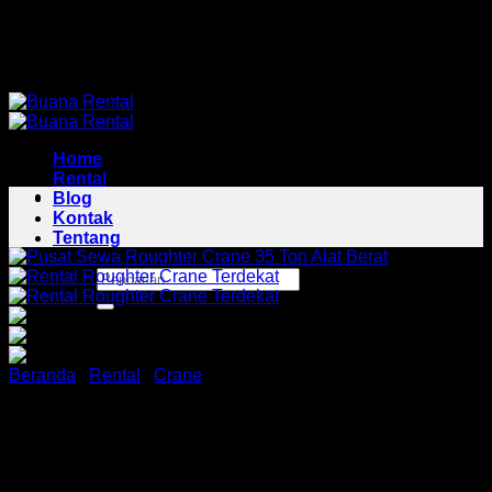
Skip
Pusat Rental Alat Berat Jabodetabek
to
Pusat Rental Alat Berat Jabodetabek
content
Home
Rental
Blog
Kontak
Tentang
Pencarian
untuk:
Beranda
/
Rental
/
Crane
Harga Sewa Roughter
Crane 35 Ton