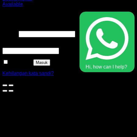
Available
Masuk
Nama pengguna atau alamat
Wajib
email
*
Wajib
Kata sandi
*
Ingat saya
Masuk
Hi, how can I help?
Kehilangan kata sandi?