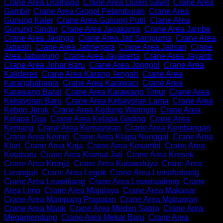
Crane Area Dramaga
,
Crane Area Duren Sawit
,
Crane Area
Gambir
,
Crane Area Grogol Petamburan
,
Crane Area
Gunung Kaler
,
Crane Area Gunung Putri
,
Crane Area
Gunung Sindur
,
Crane Area Jagakarsa
,
Crane Area Jambe
,
Crane Area Jasinga
,
Crane Area Jati Sampurna
,
Crane Area
Jatiasih
,
Crane Area Jatinegara
,
Crane Area Jatisari
,
Crane
Area Jatiuwung
,
Crane Area Jayakerta
,
Crane Area Jayanti
,
Crane Area Johar Baru
,
Crane Area Jonggol
,
Crane Area
Kalideres
,
Crane Area Karang Tengah
,
Crane Area
Karangbahagia
,
Crane Area Karawaci
,
Crane Area
Karawang Barat
,
Crane Area Karawang Timur
,
Crane Area
Kebayoran Baru
,
Crane Area Kebayoran Lama
,
Crane Area
Kebon Jeruk
,
Crane Area Kedung Waringin
,
Crane Area
Kelapa Dua
,
Crane Area Kelapa Gading
,
Crane Area
Kemang
,
Crane Area Kemayoran
,
Crane Area Kembangan
,
Crane Area Kemiri
,
Crane Area Klapa Nunggal
,
Crane Area
Klari
,
Crane Area Koja
,
Crane Area Kosambi
,
Crane Area
Kotabaru
,
Crane Area Kramat Jati
,
Crane Area Kresek
,
Crane Area Kronjo
,
Crane Area Kutawaluya
,
Crane Area
Larangan
,
Crane Area Legok
,
Crane Area Lemahabang
,
Crane Area Leuwiliang
,
Crane Area Leuwisadeng
,
Crane
Area Limo
,
Crane Area Majalaya
,
Crane Area Makasar
,
Crane Area Mampang Prapatan
,
Crane Area Matraman
,
Crane Area Mauk
,
Crane Area Medan Satria
,
Crane Area
Megamendung
,
Crane Area Mekar Baru
,
Crane Area