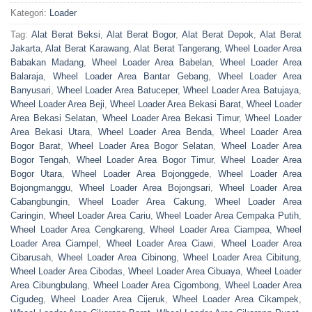
Kategori:
Loader
Tag:
Alat Berat Beksi
,
Alat Berat Bogor
,
Alat Berat Depok
,
Alat Berat
Jakarta
,
Alat Berat Karawang
,
Alat Berat Tangerang
,
Wheel Loader Area
Babakan Madang
,
Wheel Loader Area Babelan
,
Wheel Loader Area
Balaraja
,
Wheel Loader Area Bantar Gebang
,
Wheel Loader Area
Banyusari
,
Wheel Loader Area Batuceper
,
Wheel Loader Area Batujaya
,
Wheel Loader Area Beji
,
Wheel Loader Area Bekasi Barat
,
Wheel Loader
Area Bekasi Selatan
,
Wheel Loader Area Bekasi Timur
,
Wheel Loader
Area Bekasi Utara
,
Wheel Loader Area Benda
,
Wheel Loader Area
Bogor Barat
,
Wheel Loader Area Bogor Selatan
,
Wheel Loader Area
Bogor Tengah
,
Wheel Loader Area Bogor Timur
,
Wheel Loader Area
Bogor Utara
,
Wheel Loader Area Bojonggede
,
Wheel Loader Area
Bojongmanggu
,
Wheel Loader Area Bojongsari
,
Wheel Loader Area
Cabangbungin
,
Wheel Loader Area Cakung
,
Wheel Loader Area
Caringin
,
Wheel Loader Area Cariu
,
Wheel Loader Area Cempaka Putih
,
Wheel Loader Area Cengkareng
,
Wheel Loader Area Ciampea
,
Wheel
Loader Area Ciampel
,
Wheel Loader Area Ciawi
,
Wheel Loader Area
Cibarusah
,
Wheel Loader Area Cibinong
,
Wheel Loader Area Cibitung
,
Wheel Loader Area Cibodas
,
Wheel Loader Area Cibuaya
,
Wheel Loader
Area Cibungbulang
,
Wheel Loader Area Cigombong
,
Wheel Loader Area
Cigudeg
,
Wheel Loader Area Cijeruk
,
Wheel Loader Area Cikampek
,