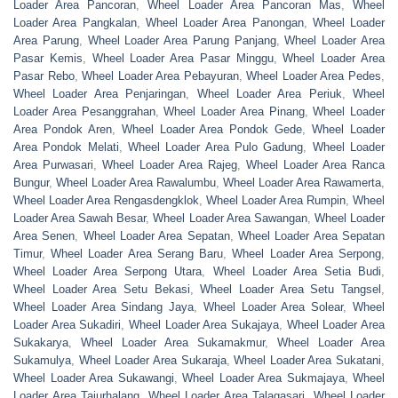
Loader Area Pancoran
,
Wheel Loader Area Pancoran Mas
,
Wheel
Loader Area Pangkalan
,
Wheel Loader Area Panongan
,
Wheel Loader
Area Parung
,
Wheel Loader Area Parung Panjang
,
Wheel Loader Area
Pasar Kemis
,
Wheel Loader Area Pasar Minggu
,
Wheel Loader Area
Pasar Rebo
,
Wheel Loader Area Pebayuran
,
Wheel Loader Area Pedes
,
Wheel Loader Area Penjaringan
,
Wheel Loader Area Periuk
,
Wheel
Loader Area Pesanggrahan
,
Wheel Loader Area Pinang
,
Wheel Loader
Area Pondok Aren
,
Wheel Loader Area Pondok Gede
,
Wheel Loader
Area Pondok Melati
,
Wheel Loader Area Pulo Gadung
,
Wheel Loader
Area Purwasari
,
Wheel Loader Area Rajeg
,
Wheel Loader Area Ranca
Bungur
,
Wheel Loader Area Rawalumbu
,
Wheel Loader Area Rawamerta
,
Wheel Loader Area Rengasdengklok
,
Wheel Loader Area Rumpin
,
Wheel
Loader Area Sawah Besar
,
Wheel Loader Area Sawangan
,
Wheel Loader
Area Senen
,
Wheel Loader Area Sepatan
,
Wheel Loader Area Sepatan
Timur
,
Wheel Loader Area Serang Baru
,
Wheel Loader Area Serpong
,
Wheel Loader Area Serpong Utara
,
Wheel Loader Area Setia Budi
,
Wheel Loader Area Setu Bekasi
,
Wheel Loader Area Setu Tangsel
,
Wheel Loader Area Sindang Jaya
,
Wheel Loader Area Solear
,
Wheel
Loader Area Sukadiri
,
Wheel Loader Area Sukajaya
,
Wheel Loader Area
Sukakarya
,
Wheel Loader Area Sukamakmur
,
Wheel Loader Area
Sukamulya
,
Wheel Loader Area Sukaraja
,
Wheel Loader Area Sukatani
,
Wheel Loader Area Sukawangi
,
Wheel Loader Area Sukmajaya
,
Wheel
Loader Area Tajurhalang
,
Wheel Loader Area Talagasari
,
Wheel Loader