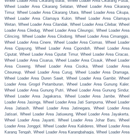
Wheel Loader Area Cikarang Barat
,
Wheel Loader Area Cikarang Pusat
,
Wheel Loader Area Cikarang Selatan
,
Wheel Loader Area Cikarang
Timur
,
Wheel Loader Area Cikarang Utara
,
Wheel Loader Area Cikupa
,
Wheel Loader Area Cilamaya Kulon
,
Wheel Loader Area Cilamaya
Wetan
,
Wheel Loader Area Cilandak
,
Wheel Loader Area Cilebar
,
Wheel
Loader Area Ciledug
,
Wheel Loader Area Cileungsi
,
Wheel Loader Area
Cilincing
,
Wheel Loader Area Cilodong
,
Wheel Loader Area Cimanggis
,
Wheel Loader Area Cinere
,
Wheel Loader Area Ciomas
,
Wheel Loader
Area Cipayung
,
Wheel Loader Area Cipondoh
,
Wheel Loader Area
Ciputat
,
Wheel Loader Area Ciputat Timur
,
Wheel Loader Area Ciracas
,
Wheel Loader Area Cisarua
,
Wheel Loader Area Cisauk
,
Wheel Loader
Area Ciseeng
,
Wheel Loader Area Cisoka
,
Wheel Loader Area
Citeureup
,
Wheel Loader Area Curug
,
Wheel Loader Area Dramaga
,
Wheel Loader Area Duren Sawit
,
Wheel Loader Area Gambir
,
Wheel
Loader Area Grogol Petamburan
,
Wheel Loader Area Gunung Kaler
,
Wheel Loader Area Gunung Putri
,
Wheel Loader Area Gunung Sindur
,
Wheel Loader Area Jagakarsa
,
Wheel Loader Area Jambe
,
Wheel
Loader Area Jasinga
,
Wheel Loader Area Jati Sampurna
,
Wheel Loader
Area Jatiasih
,
Wheel Loader Area Jatinegara
,
Wheel Loader Area
Jatisari
,
Wheel Loader Area Jatiuwung
,
Wheel Loader Area Jayakerta
,
Wheel Loader Area Jayanti
,
Wheel Loader Area Johar Baru
,
Wheel
Loader Area Jonggol
,
Wheel Loader Area Kalideres
,
Wheel Loader Area
Karang Tengah
,
Wheel Loader Area Karangbahagia
,
Wheel Loader Area