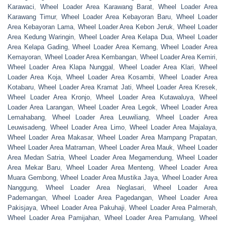
Karawaci
,
Wheel Loader Area Karawang Barat
,
Wheel Loader Area
Karawang Timur
,
Wheel Loader Area Kebayoran Baru
,
Wheel Loader
Area Kebayoran Lama
,
Wheel Loader Area Kebon Jeruk
,
Wheel Loader
Area Kedung Waringin
,
Wheel Loader Area Kelapa Dua
,
Wheel Loader
Area Kelapa Gading
,
Wheel Loader Area Kemang
,
Wheel Loader Area
Kemayoran
,
Wheel Loader Area Kembangan
,
Wheel Loader Area Kemiri
,
Wheel Loader Area Klapa Nunggal
,
Wheel Loader Area Klari
,
Wheel
Loader Area Koja
,
Wheel Loader Area Kosambi
,
Wheel Loader Area
Kotabaru
,
Wheel Loader Area Kramat Jati
,
Wheel Loader Area Kresek
,
Wheel Loader Area Kronjo
,
Wheel Loader Area Kutawaluya
,
Wheel
Loader Area Larangan
,
Wheel Loader Area Legok
,
Wheel Loader Area
Lemahabang
,
Wheel Loader Area Leuwiliang
,
Wheel Loader Area
Leuwisadeng
,
Wheel Loader Area Limo
,
Wheel Loader Area Majalaya
,
Wheel Loader Area Makasar
,
Wheel Loader Area Mampang Prapatan
,
Wheel Loader Area Matraman
,
Wheel Loader Area Mauk
,
Wheel Loader
Area Medan Satria
,
Wheel Loader Area Megamendung
,
Wheel Loader
Area Mekar Baru
,
Wheel Loader Area Menteng
,
Wheel Loader Area
Muara Gembong
,
Wheel Loader Area Mustika Jaya
,
Wheel Loader Area
Nanggung
,
Wheel Loader Area Neglasari
,
Wheel Loader Area
Pademangan
,
Wheel Loader Area Pagedangan
,
Wheel Loader Area
Pakisjaya
,
Wheel Loader Area Pakuhaji
,
Wheel Loader Area Palmerah
,
Wheel Loader Area Pamijahan
,
Wheel Loader Area Pamulang
,
Wheel